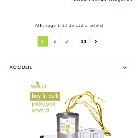
Affichage 1-12 de 132 article(s)

1
2
3
…
11
ACCUEIL
