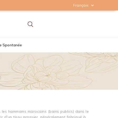
Français

re Spontanée
ns les hammams marocains (bains publics) dans le
tir d'un tissu grossier, généralement fabriqué à