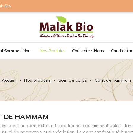
k Bio.
ui Sommes Nous
Nos Produits
Contactez-Nous
Candidatu
Accueil
Nos produits
Soin de corps
Gant de hammam
T DE HAMMAM
Kessa est un gant exfoliant traditionnel couramment utilisé da
 rituel de nettoyage et d'exfoliation. Le gant est fabriqué à par