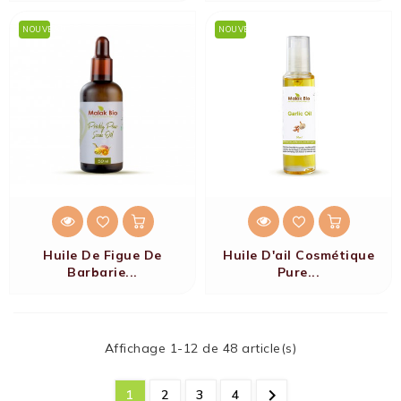
NOUVEAU
NOUVEAU
Huile De Figue De
Huile D'ail Cosmétique
Barbarie...
Pure...
Affichage 1-12 de 48 article(s)

1
2
3
4