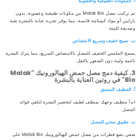
أ. المكونات الطبيعية والعضوية
تم تركيب مصل Malak Bio من مكونات طبيعية وعضوية، بدون
بارابين أو مواد كيميائية قاسية، مما يوفر تجربة عناية بالبشرة نقية
وصديقة للبيئة.
ب. نسيج خفيف وسريع الامتصاص
يسمح الملمس الخفيف للمصل بالامتصاص السريع، مما يترك البشرة
ناعمة ولينة دون الشعور بالثقل.
3. كيفية دمج مصل حمض الهيالورونيك "Malak
Bio" في روتين العناية بالبشرة
أ. التنظيف المسبق
ابدأ بتنظيف وجهك بمنظف لطيف لتحضير البشرة لتلقي فوائد
المصل.
ب. تطبيق سخي للمصل
ضعي بضع قطرات من مصل حمض الهيالورونيك Malak Bio على