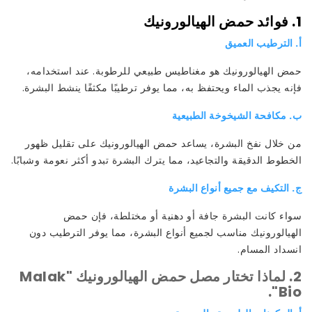
1. فوائد حمض الهيالورونيك
أ. الترطيب العميق
حمض الهيالورونيك هو مغناطيس طبيعي للرطوبة. عند استخدامه،
فإنه يجذب الماء ويحتفظ به، مما يوفر ترطيبًا مكثفًا ينشط البشرة.
ب. مكافحة الشيخوخة الطبيعية
من خلال نفخ البشرة، يساعد حمض الهيالورونيك على تقليل ظهور
الخطوط الدقيقة والتجاعيد، مما يترك البشرة تبدو أكثر نعومة وشبابًا.
ج. التكيف مع جميع أنواع البشرة
سواء كانت البشرة جافة أو دهنية أو مختلطة، فإن حمض
الهيالورونيك مناسب لجميع أنواع البشرة، مما يوفر الترطيب دون
انسداد المسام.
2. لماذا تختار مصل حمض الهيالورونيك "Malak
Bio".